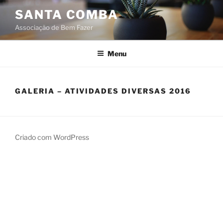
Saltar
SANTA COMBA
para
Associação de Bem Fazer
o
conteúdo
Menu
GALERIA – ATIVIDADES DIVERSAS 2016
Criado com WordPress