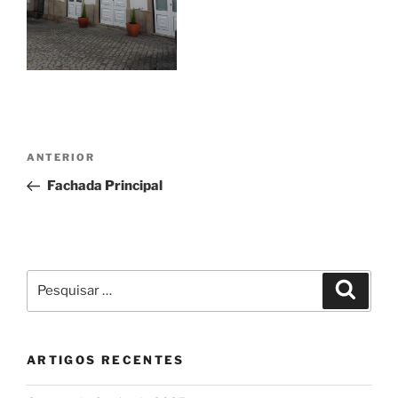
Navegação
Conteúdo
ANTERIOR
de
anterior
Fachada Principal
artigos
Pesquisar
Pesqui
por:
ARTIGOS RECENTES